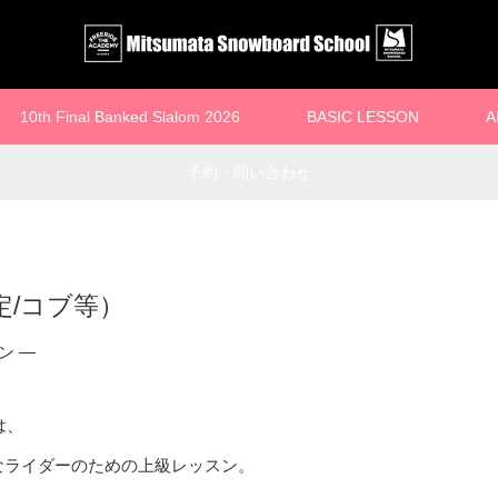
10th Final Banked Slalom 2026
BASIC LESSON
A
予約・問い合わせ
定/コブ等）
ン —
は、
なライダーのための上級レッスン。