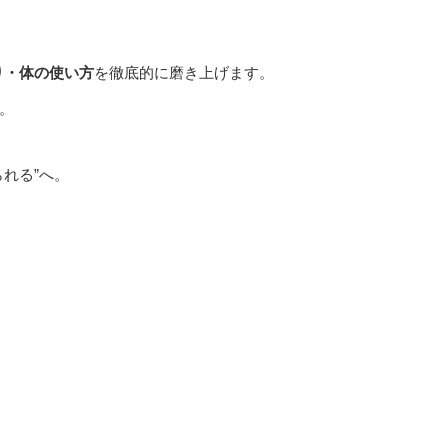
、
り・体の使い方
を徹底的に磨き上げます。
。
られる”へ。
。