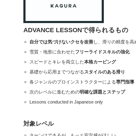
ADVANCE LESSONで得られるもの
自分では気づけないクセを改善
し、滑りの精度を高
雪質・地形に合わせた
フリーライドスキルの強化
スピードとキレを両立した
本格カービング
基礎から応用までつながる
スタイルのある滑り
各ジャンルのプロインストラクターによる
専門指導
次のレベルに進むための
明確な課題とステップ
Lessons conducted in Japanese only
対象レベル
ターンはできるが、もっと安定感がほしい