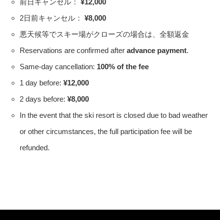
前日キャンセル：
¥12,000
2日前キャンセル：
¥8,000
悪天候等でスキー場がクローズの場合は、全額返金
Reservations are confirmed after
advance payment
.
Same-day cancellation:
100% of the fee
1 day before:
¥12,000
2 days before:
¥8,000
In the event that the ski resort is closed due to bad weather
or other circumstances, the full participation fee will be
refunded.