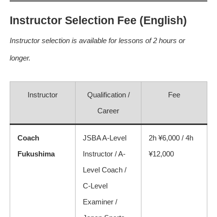
Instructor Selection Fee (English)
Instructor selection is available for lessons of 2 hours or
longer.
Instructor
Qualification /
Fee
Career
Coach
JSBA A-Level
2h ¥6,000 / 4h
Fukushima
Instructor / A-
¥12,000
Level Coach /
C-Level
Examiner /