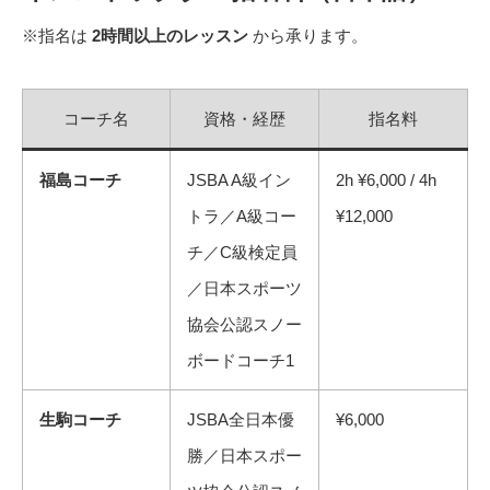
※指名は
2時間以上のレッスン
から承ります。
コーチ名
資格・経歴
指名料
福島コーチ
JSBA A級イン
2h ¥6,000 / 4h
トラ／A級コー
¥12,000
チ／C級検定員
／日本スポーツ
協会公認スノー
ボードコーチ1
生駒コーチ
JSBA全日本優
¥6,000
勝／日本スポー