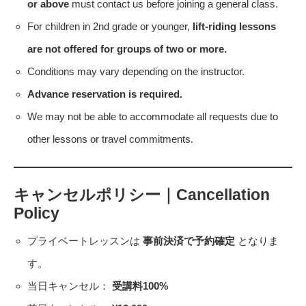
or above
must contact us before joining a general class.
For children in 2nd grade or younger,
lift-riding lessons
are not offered for groups of two or more.
Conditions may vary depending on the instructor.
Advance reservation is required.
We may not be able to accommodate all requests due to
other lessons or travel commitments.
キャンセルポリシー｜Cancellation
Policy
プライベートレッスンは
事前決済で予約確定
となりま
す。
当日キャンセル：
受講料100%