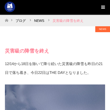
ブログ
NEWS
災害級の降雪を終え
ホーム
NEWS
災害級の降雪を終え
12/14から18日を除いて降り続いた災害級の降雪も昨日の21
日で落ち着き、今日22日はTHE DAYとなりました。