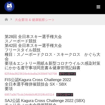
大会要項 & 健康観察シート
ホーム
第28回 全日本スキー選手権大会
スノーボード競技
第42回 全日本スキー選手権大会
フリースタイル競技
種目：スノーボードクロス・スキークロス かぐら大
会
要項＆エントリー用紙＆新型コロナウイルス感染対策
にかかる遵守事項同意書＆健康管理記録書
6254da3623616e4cba8a2430b97d2708
ダウンロード
FIS公認Kagura Cross Challenge 2022
全日本選手権併催競技会 SX・SBX
要項
6957a0b75cdc34ebb0cf6201f6c63114
ダウンロード
SAJ公認 Kagura Cross Challenge 2022 (SBX)