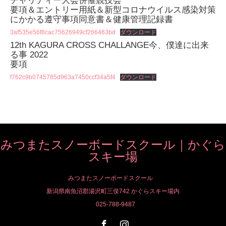
チャリティー大会併催競技会
要項＆エントリー用紙＆新型コロナウイルス感染対策
にかかる遵守事項同意書＆健康管理記録書
3af535e56f8cac75626949cf266463bd
ダウンロード
12th KAGURA CROSS CHALLANGE今、僕達に出来
る事 2022
要項
f762c9b0745785d963a7450ccf34a5f4
ダウンロード
みつまたスノーボードスクール｜かぐら
スキー場
みつまたスノーボードスクール
新潟県南魚沼郡湯沢町三俣742 かぐらスキー場内
025-788-9487
Facebook
Instagram